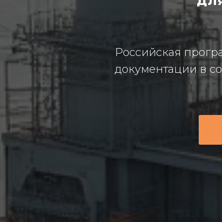
дл
Российская програ
документации в с