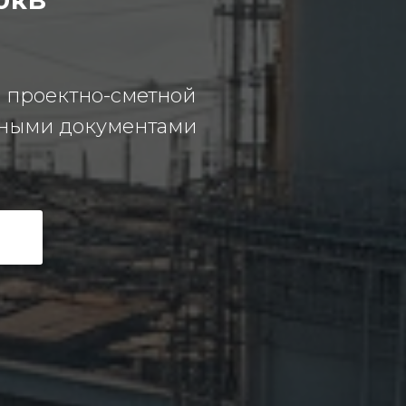
0кВ
а проектно-сметной
вными документами