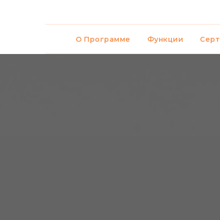
О Программе
Функции
Серт