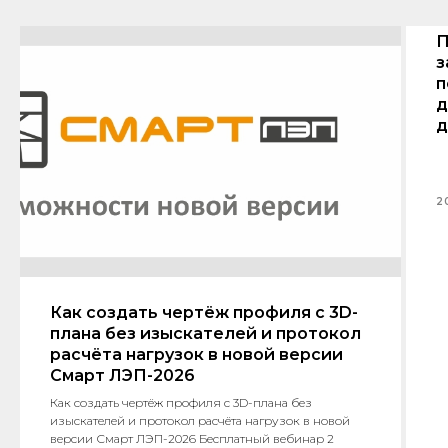
П
з
п
д
д
2
Как создать чертёж профиля с 3D-
плана без изыскателей и протокол
расчёта нагрузок в новой версии
Смарт ЛЭП-2026
Как создать чертёж профиля с 3D-плана без
изыскателей и протокол расчёта нагрузок в новой
версии Смарт ЛЭП-2026 Бесплатный вебинар 2